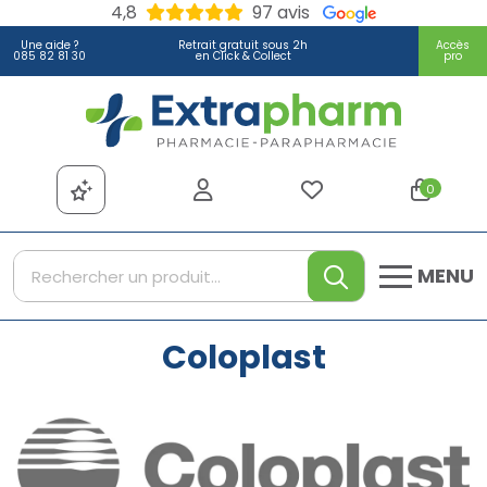
4,8
97 avis
Une aide ?
Retrait gratuit sous 2h
Accès
085 82 81 30
en Click & Collect
pro
Extrapharm Votre pharmacie
0
MENU
Coloplast