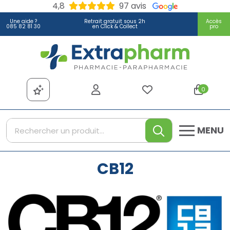
4,8
97 avis
Une aide ?
Retrait gratuit sous 2h
Accès
085 82 81 30
en Click & Collect
pro
Extrapharm Votre pharmacie
0
MENU
CB12