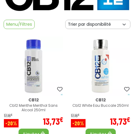
Menu/Filtres
CB12
CB12
Cb12 Menthe Menthol Sans
Cb12 White Eau Buccale 250ml
Alcool 250ml
€
€
17
,
16
17
,
16
€
€
13
,
73
13
,
73
-20%
-20%