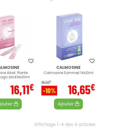
ALMOSINE
CALMOSINE
ne Allait. Plante
Calmosine Sommeil 14x10ml
Magn.stick14x10ml
€
18
,
50
€
€
16
,
11
16
,
65
-10%
jouter
Ajouter
Affichage 1-4 des 4 articles