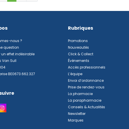
pos
Rubriques
mmes-nous ?
Promotions
ne question
Nouveautés
 un effet indésirable
Click & Collect
s Van Sull
Événements
304
Accès professionnels
prise BE0673.662.327
L’équipe
Envoi d’ordonnance
Prise de rendez-vous
suivre
La pharmacie
La parapharmacie
Conseils & Actualités
Newsletter
Marques