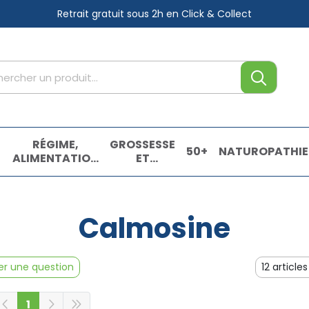
Retrait gratuit sous 2h
en Click & Collect
tre service
,
RÉGIME,
GROSSESSE
50+
NATUROPATHIE
ALIMENTATION
ET
& VITAMINES
ENFANTS
E
Calmosine
r une question
1