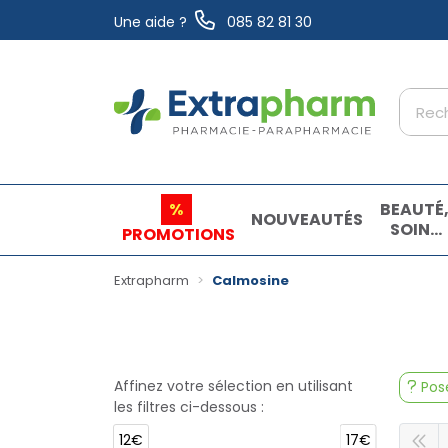
Une aide ?
085 82 81 30
Extrapharm Votre pharmacie en ligne à vo
%
BEAUTÉ
NOUVEAUTÉS
SOINS
PROMOTIONS
ET
HYGIÈN
Extrapharm
Calmosine
Affinez votre sélection en utilisant
Pose
les filtres ci-dessous :
12€
17€