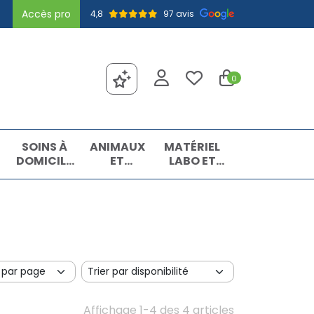
Accès pro
4,8
97 avis
0
SOINS À
ANIMAUX
MATÉRIEL
DOMICILE
ET
LABO ET
ET
INSECTES
MATIÈRES
PREMIERS
PREMIÈRES
SOINS
Affichage 1-4 des 4 articles