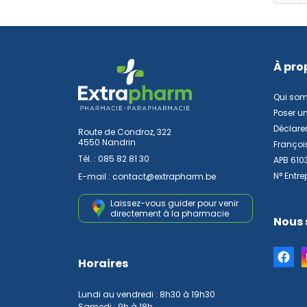
À pro
Qui so
Poser u
Déclarer
Route de Condroz, 322
4550 Nandrin
Françoi
Tél. :
085 82 81 30
APB 610
N° Entre
E-mail :
contact
@
extrapharm.be
Laissez-vous guider pour venir
directement à la pharmacie
Nous 
Horaires
Lundi au vendredi : 8h30 à 19h30
Samedi : 9h à 18h