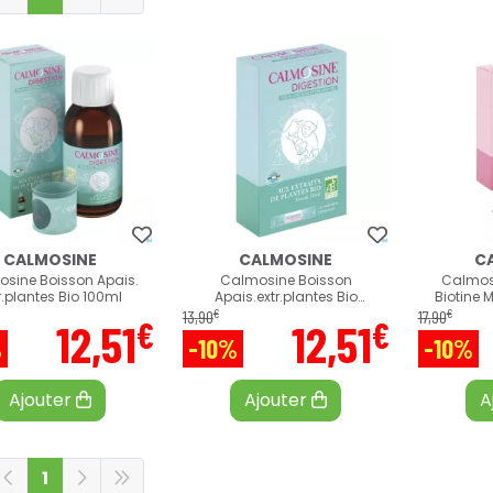
CALMOSINE
CALMOSINE
C
sine Boisson Apais.
Calmosine Boisson
Calmosi
r.plantes Bio 100ml
Apais.extr.plantes Bio
Biotine 
12dosette
€
€
13
,
90
17
,
90
€
€
12
,
51
12
,
51
%
-10%
-10%
Ajouter
Ajouter
A
1