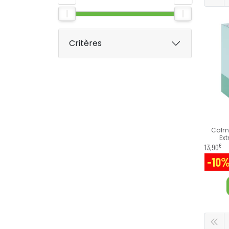
Critères
Calmo
Ext
€
13
,
90
-10