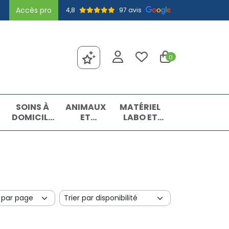
Accès pro
4,8
97 avis
0
SOINS À
ANIMAUX
MATÉRIEL
DOMICILE
ET
LABO ET
ET
INSECTES
MATIÈRES
PREMIERS
PREMIÈRES
SOINS