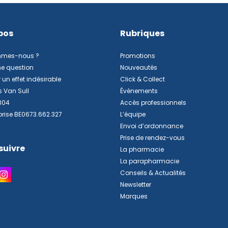
pos
Rubriques
mmes-nous ?
Promotions
ne question
Nouveautés
 un effet indésirable
Click & Collect
s Van Sull
Événements
304
Accès professionnels
prise BE0673.662.327
L’équipe
Envoi d’ordonnance
Prise de rendez-vous
suivre
La pharmacie
La parapharmacie
Conseils & Actualités
Newsletter
Marques