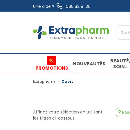
Une aide ?
085 82 81 30
Extrapharm Votre pharmacie en ligne à vo
%
BEAUTÉ
NOUVEAUTÉS
SOINS
PROMOTIONS
ET
HYGIÈN
Extrapharm
Cacit
Affinez votre sélection en utilisant
Pose
les filtres ci-dessous :