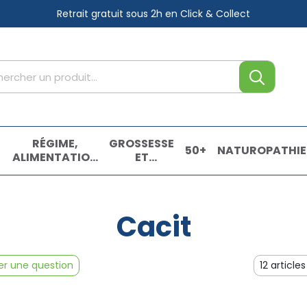
Retrait gratuit sous 2h
en Click & Collect
tre service
,
RÉGIME,
GROSSESSE
50+
NATUROPATHIE
ALIMENTATION
ET
& VITAMINES
ENFANTS
E
Cacit
r une question