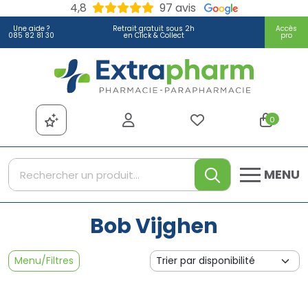
4,8
97 avis
Une aide ?
Retrait gratuit sous 2h
Accès
085 82 81 30
en Click & Collect
pro
Extrapharm Votre pharmacie
0
MENU
Bob Vijghen
Menu/Filtres