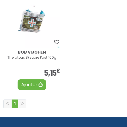
BOB VIJGHEN
Theratoux S/sucre Past 100g
€
5
,
15
Ajouter
1