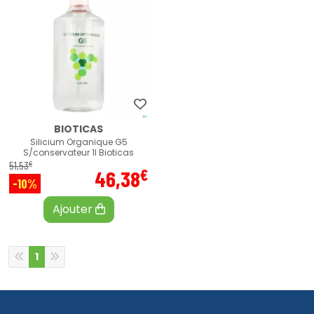
BIOTICAS
Silicium Organique G5
S/conservateur 1l Bioticas
€
51
,
53
€
46
,
38
-10%
Ajouter
1