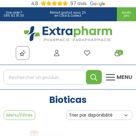
4,8
97 avis
Une aide ?
Retrait gratuit sous 2h
Accès
085 82 81 30
en Click & Collect
pro
Extrapharm Votre pharmacie
0
MENU
Bioticas
Menu/Filtres