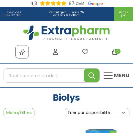
4,8
97 avis
Une aide ?
Retrait gratuit sous 2h
Accès
085 82 81 30
en Click & Collect
pro
Extrapharm Votre pharmacie
0
MENU
Biolys
Menu/Filtres