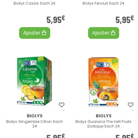
Biolys Cassis Sach 24
Biolys Fenouil Sach 24
€
€
5
,
95
5
,
95
Ajouter
Ajouter
BIOLYS
BIOLYS
Biolys Gingembre Citron Sach
Biolys Guarana The Vert Fruits
24
Exotique Sach 24
€
€
5
,
95
5
,
95