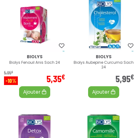
BIOLYS
BIOLYS
Biolys Fenouil Anis Sach 24
Biolys Aubepine Curcuma Sach
24
€
5
,
95
€
€
5
,
35
5
,
95
-10%
Ajouter
Ajouter