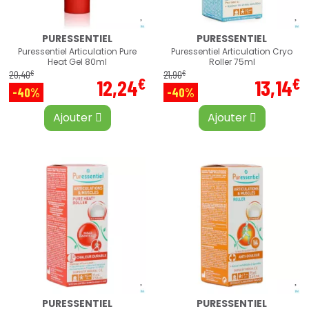
PURESSENTIEL
PURESSENTIEL
Puressentiel Articulation Pure
Puressentiel Articulation Cryo
Heat Gel 80ml
Roller 75ml
€
€
20
,
40
21
,
90
€
€
12
,
24
13
,
14
-40%
-40%
Ajouter
Ajouter
PURESSENTIEL
PURESSENTIEL