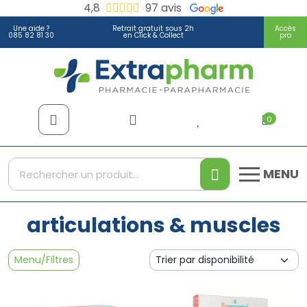
4,8
97 avis
Une aide ?
Retrait gratuit sous 2h
Accès
085 82 81 30
en Click & Collect
pro
Extrapharm Votre pharmacie
0
MENU
articulations & muscles
Menu/Filtres