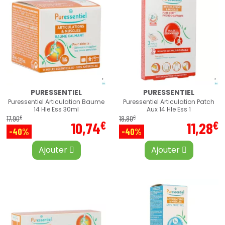
PURESSENTIEL
PURESSENTIEL
Puressentiel Articulation Baume
Puressentiel Articulation Patch
14 Hle Ess 30ml
Aux 14 Hle Ess 1
€
€
17
,
90
18
,
80
€
€
10
,
74
11
,
28
-40%
-40%
Ajouter
Ajouter