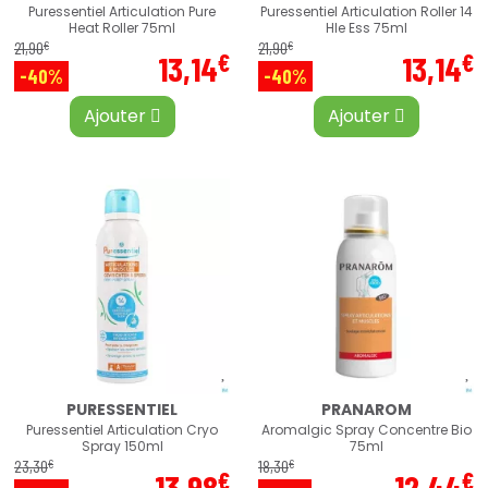
Puressentiel Articulation Pure
Puressentiel Articulation Roller 14
Heat Roller 75ml
Hle Ess 75ml
€
€
21
,
90
21
,
90
€
€
13
,
14
13
,
14
-40%
-40%
Ajouter
Ajouter
PURESSENTIEL
PRANAROM
Puressentiel Articulation Cryo
Aromalgic Spray Concentre Bio
Spray 150ml
75ml
€
€
23
,
30
18
,
30
€
€
13
,
98
12
,
44