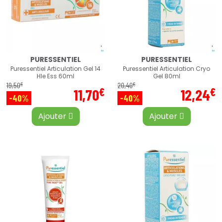
PURESSENTIEL
PURESSENTIEL
Puressentiel Articulation Gel 14
Puressentiel Articulation Cryo
Hle Ess 60ml
Gel 80ml
€
€
19
,
50
20
,
40
€
€
11
,
70
12
,
24
-40%
-40%
Ajouter
Ajouter