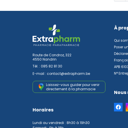
À pro
Qui so
Poser u
Déclarer
Route de Condroz, 322
4550 Nandrin
Françoi
Tél. :
085 82 81 30
APB 610
N° Entre
E-mail :
contact
@
extrapharm.be
Laissez-vous guider pour venir
directement à la pharmacie
Nous 
Horaires
Lundi au vendredi : 8h30 à 19h30
Samedi : 9h à 18h