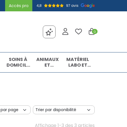
Accès pro
4,8
97 avis
0
SOINS À
ANIMAUX
MATÉRIEL
DOMICILE
ET
LABO ET
ET
INSECTES
MATIÈRES
PREMIERS
PREMIÈRES
SOINS
Affichage 1-3 des 3 articles