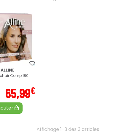
ALLINE
Prohair Comp 180
€
65
,
99
jouter
Affichage 1-3 des 3 articles