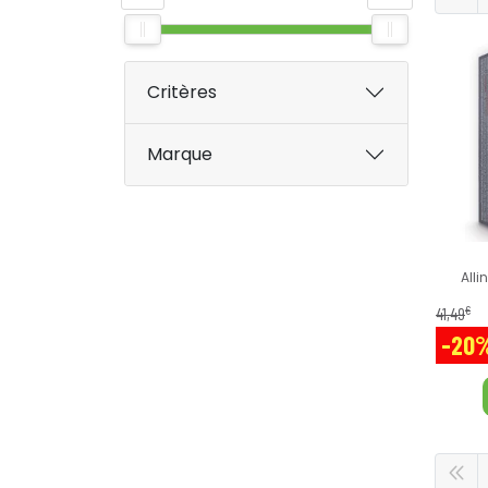
Critères
Marque
All
€
41
,
49
-20