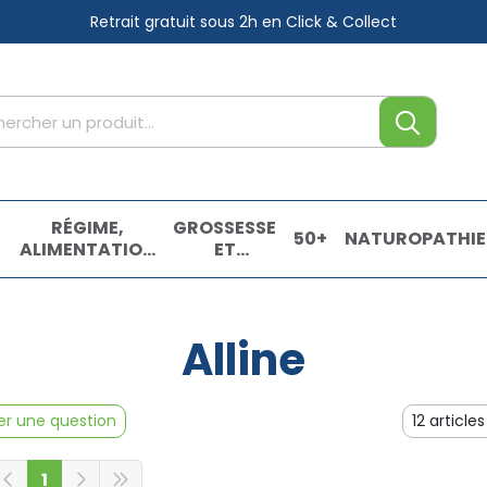
Retrait gratuit sous 2h
en Click & Collect
tre service
,
RÉGIME,
GROSSESSE
50+
NATUROPATHIE
ALIMENTATION
ET
& VITAMINES
ENFANTS
E
Alline
r une question
1