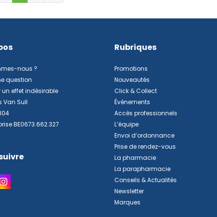
pos
Rubriques
mmes-nous ?
Promotions
ne question
Nouveautés
 un effet indésirable
Click & Collect
s Van Sull
Événements
304
Accès professionnels
prise BE0673.662.327
L’équipe
Envoi d’ordonnance
Prise de rendez-vous
suivre
La pharmacie
La parapharmacie
Conseils & Actualités
Newsletter
Marques