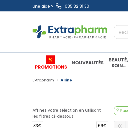
Une aide ?
085 82 81 30
Extrapharm Votre pharmacie en ligne à vo
%
BEAUTÉ
NOUVEAUTÉS
SOINS
PROMOTIONS
ET
HYGIÈN
Extrapharm
Alline
Affinez votre sélection en utilisant
Pose
les filtres ci-dessous :
33€
66€