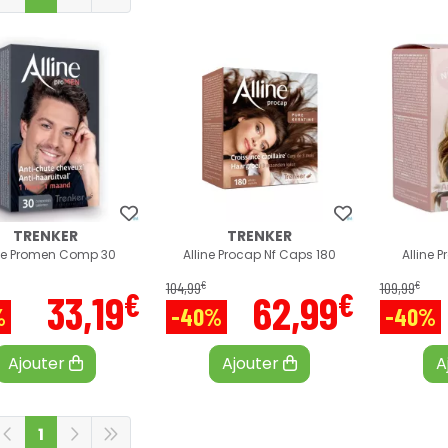
TRENKER
TRENKER
ine Promen Comp 30
Alline Procap Nf Caps 180
Alline 
€
€
104
,
99
109
,
99
€
€
33
,
19
62
,
99
%
-40%
-40%
Ajouter
Ajouter
A
1