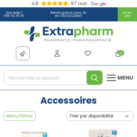
4,8
97 avis
Une aide ?
Retrait gratuit sous 2h
Accès
085 82 81 30
en Click & Collect
pro
Extrapharm Votre pharmacie
0
MENU
Accessoires
Menu/Filtres