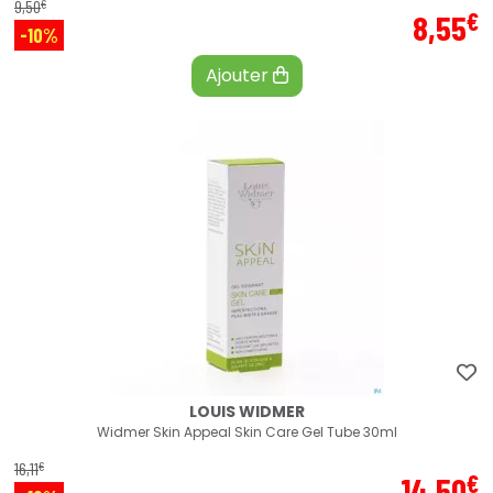
€
9
,
50
€
8
,
55
-10%
Ajouter
LOUIS WIDMER
Widmer Skin Appeal Skin Care Gel Tube 30ml
€
16
,
11
€
14
,
50