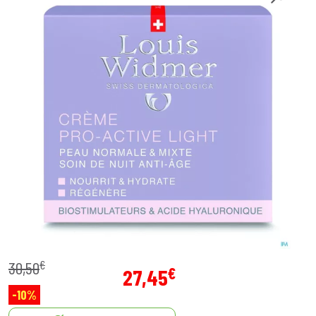
€
30
,
50
€
27
,
45
-10%