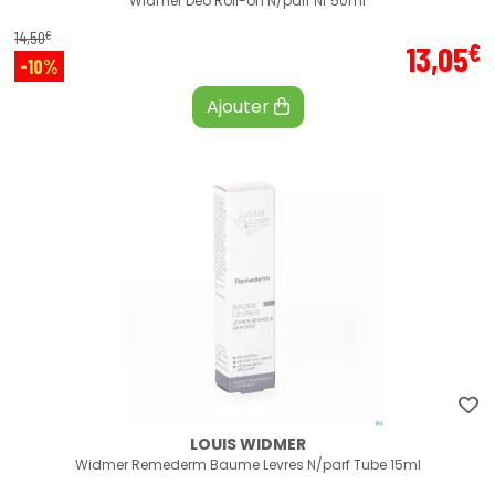
Widmer Deo Roll-on N/parf Nf 50ml
€
14
,
50
€
13
,
05
-10%
Ajouter
LOUIS WIDMER
Widmer Remederm Baume Levres N/parf Tube 15ml