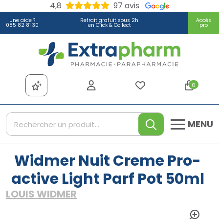
4,8
97 avis
Une aide ?
Retrait gratuit sous 2h
Accès
085 82 81 30
en Click & Collect
pro
Extrapharm Votre pharmacie
0
MENU
Widmer Nuit Creme Pro-
active Light Parf Pot 50ml
LOUIS WIDMER