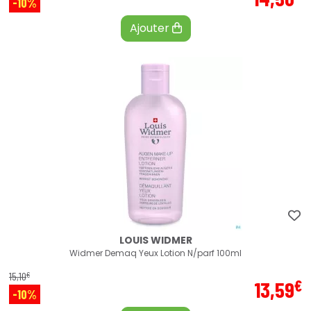
-10%
Ajouter
LOUIS WIDMER
Widmer Demaq Yeux Lotion N/parf 100ml
€
15
,
10
€
13
,
59
-10%