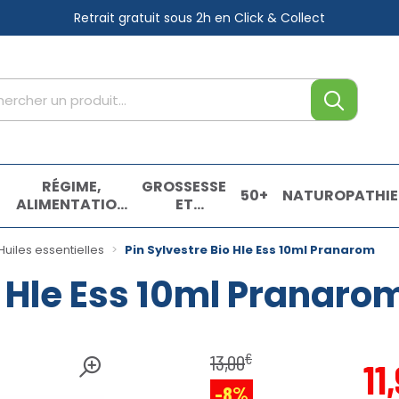
Retrait gratuit sous 2h
en Click & Collect
tre service
,
RÉGIME,
GROSSESSE
50+
NATUROPATHIE
ALIMENTATION
ET
& VITAMINES
ENFANTS
E
Huiles essentielles
Pin Sylvestre Bio Hle Ess 10ml Pranarom
o Hle Ess 10ml Pranaro
€
13
,
00
11
,
-8%