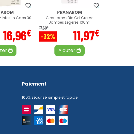
NAROM
PRANAROM
 Intestin Caps 30
Circularom Bio Gel Creme
Jambes Legeres 100ml
€
17
,
60
€
€
16
,
96
11
,
97
-32%
uter
Ajouter
Paiement
100% sécurisé, simple et rapide