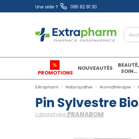
Une aide ?
085 82 81 30
Extrapharm Votre pharmacie en ligne à vo
%
BEAUTÉ
NOUVEAUTÉS
SOINS
PROMOTIONS
ET
HYGIÈN
Extrapharm
Naturopathie
Aromathérapie
Pin Sylvestre Bi
PRANAROM
Laboratoire