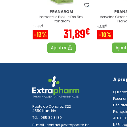
PRANAROM
PRAN
Immortelle Bio Hle Ess 5ml
Verveine Citron
Pranarom
Pran
€
€
36
,
65
43
,
10
€
31
,
89
-13%
-10%
Ajouter
Ajou
À pro
Qui so
Poser u
Déclarer
Route de Condroz, 322
4550 Nandrin
Françoi
Tél. :
085 82 81 30
APB 610
N° Entre
E-mail :
contact
@
extrapharm.be