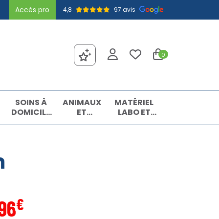
Accès pro
4,8
97 avis
0
SOINS À
ANIMAUX
MATÉRIEL
DOMICILE
ET
LABO ET
ET
INSECTES
MATIÈRES
PREMIERS
PREMIÈRES
SOINS
m
€
96