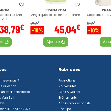
AROM
PRANAROM
PRA
nee Hle Ess 5ml
Angelique Hle Ess 5ml Pranarom
Oleocaps+ Bio 2
arom
€
€
50
,
05
18
,
85
€
€
38
,
79
45
,
04
-10%
-10%
ter
Ajouter
Ajo
pos
Rubriques
mmes-nous ?
Promotions
ne question
Nouveautés
 un effet indésirable
Click & Collect
s Van Sull
Événements
304
Accès professionnels
prise BE0673.662.327
L’équipe