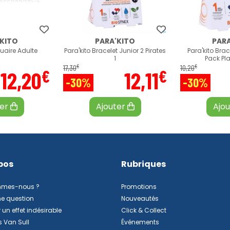
'KITO
PARA'KITO
PARA
uaire Adulte
Para'kito Bracelet Junior 2 Pirates
Para'kito Bra
1
Pack Pl
€
€
17
,
30
10
,
20
€
€
12
,
20
12
,
11
-30%
-30%
ter
Ajouter
Ajo
pos
Rubriques
mmes-nous ?
Promotions
ne question
Nouveautés
 un effet indésirable
Click & Collect
s Van Sull
Événements