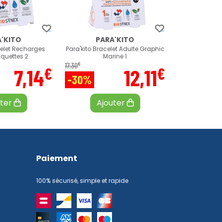
'KITO
PARA'KITO
celet Recharges
Para'kito Bracelet Adulte Graphic
aquettes 2
Marine 1
€
17
,
30
€
€
7
,
14
12
,
11
-30%
uter
Ajouter
Paiement
100% sécurisé, simple et rapide