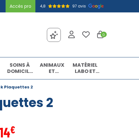
Accès pro
4,8
97 avis
0
SOINS À
ANIMAUX
MATÉRIEL
DOMICILE
ET
LABO ET
ET
INSECTES
MATIÈRES
PREMIERS
PREMIÈRES
k Plaquettes 2
SOINS
quettes 2
€
14