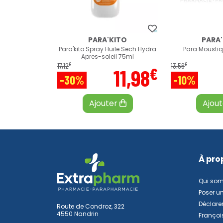
PARA'KITO
PARA
Para'kito Spray Huile Sech Hydra
Para Moustiq
Apres-soleil 75ml
€
€
17
,
12
13
,
56
€
11
,
98
-30%
-10%
Ajouter
Ajou
À pro
Qui so
Poser u
Déclarer
Route de Condroz, 322
4550 Nandrin
Françoi