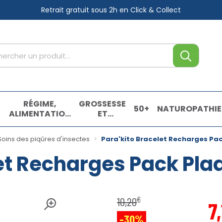
Retrait gratuit sous 2h
en Click & Collect
tre service
,
RÉGIME,
GROSSESSE
50+
NATUROPATHIE
ALIMENTATION
ET
& VITAMINES
ENFANTS
E
Soins des piqûres d'insectes
Para'kito Bracelet Recharges Pac
et Recharges Pack Pla
€
10
,
20
7
,
-30%