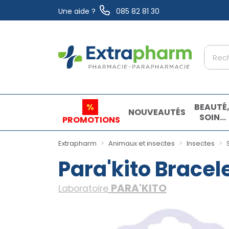
Une aide ?
085 82 81 30
Extrapharm Votre pharmacie en ligne à vo
%
BEAUTÉ
NOUVEAUTÉS
SOINS
PROMOTIONS
ET
HYGIÈN
Extrapharm
Animaux et insectes
Insectes
Para'kito Bracel
PARA'KITO
Laboratoire