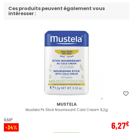
Ces produits peuvent également vous
intéresser :
MUSTELA
Mustela Ps Stick Nourrissant Cold Cream 9,2g
€
9
,
50
€
6
,
27
-34%