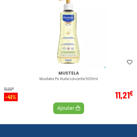
MUSTELA
Mustela Ps Huile Lavante 500ml
€
19
,
00
€
11
,
21
-41%
Ajouter