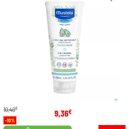
€
10
,
40
€
9
,
36
-10%