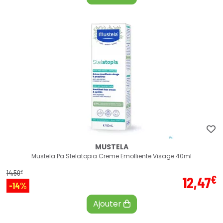
MUSTELA
Mustela Pa Stelatopia Creme Emolliente Visage 40ml
€
14
,
50
€
12
,
47
-14%
Ajouter