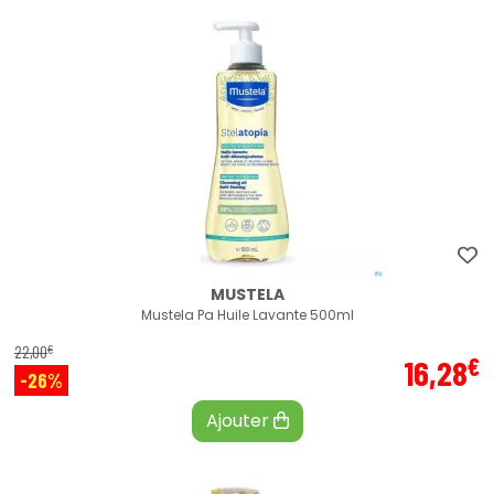
MUSTELA
Mustela Pa Huile Lavante 500ml
€
22
,
00
€
16
,
28
-26%
Ajouter