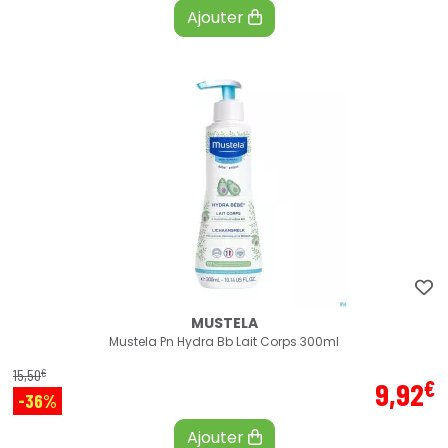
Ajouter
MUSTELA
Mustela Pn Hydra Bb Lait Corps 300ml
€
15
,
50
€
9
,
92
-36%
Ajouter