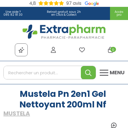
4,8
97 avis
Une aide ?
Retrait gratuit sous 2h
Accès
085 82 81 30
en Click & Collect
pro
Extrapharm Votre pharmacie
0
MENU
Mustela Pn 2en1 Gel
Nettoyant 200ml Nf
MUSTELA