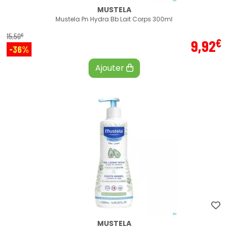
MUSTELA
Mustela Pn Hydra Bb Lait Corps 300ml
€
15
,
50
€
9
,
92
-36%
Ajouter
MUSTELA