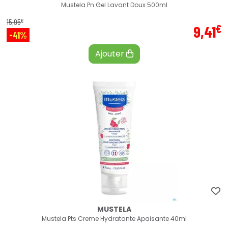
Mustela Pn Gel Lavant Doux 500ml
€
15
,
95
€
9
,
41
-41%
Ajouter
MUSTELA
Mustela Pts Creme Hydratante Apaisante 40ml