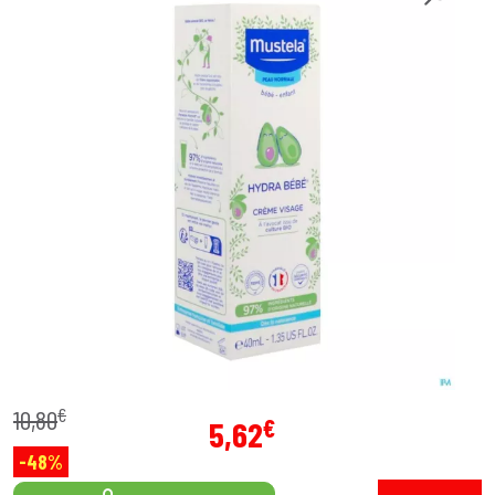
€
10
,
80
€
5
,
62
-48%