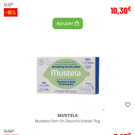
€
12
,
12
€
10
,
30
-15%
Ajouter
MUSTELA
Mustela Fam Sh Douche Solide 75g
€
10
,
50