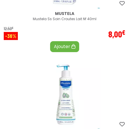
MUSTELA
Mustela Ss Soin Croutes Lait Nf 40ml
€
12
,
50
€
8
,
00
-36%
Ajouter