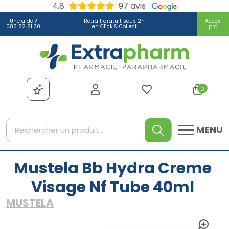
4,8
97 avis
Une aide ?
Retrait gratuit sous 2h
Accès
085 82 81 30
en Click & Collect
pro
Extrapharm Votre pharmacie
0
MENU
Mustela Bb Hydra Creme
Visage Nf Tube 40ml
MUSTELA