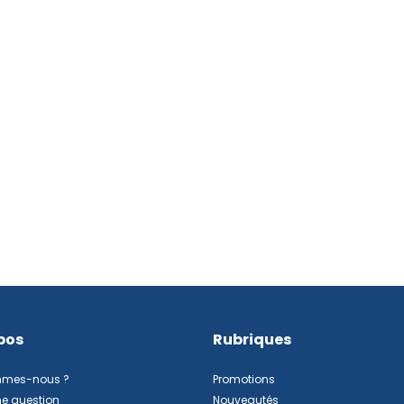
pos
Rubriques
mmes-nous ?
Promotions
ne question
Nouveautés