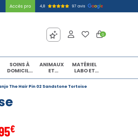
Accès pro
4,8
97 avis
0
SOINS À
ANIMAUX
MATÉRIEL
DOMICILE
ET
LABO ET
ET
INSECTES
MATIÈRES
PREMIERS
PREMIÈRES
anjo The Hair Pin 02 Sandstone Tortoise
SOINS
ise
€
95