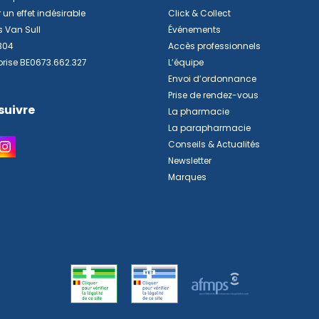
 un effet indésirable
Click & Collect
s Van Sull
Événements
304
Accès professionnels
prise BE0673.662.327
L’équipe
Envoi d’ordonnance
Prise de rendez-vous
suivre
La pharmacie
La parapharmacie
Conseils & Actualités
Newsletter
Marques