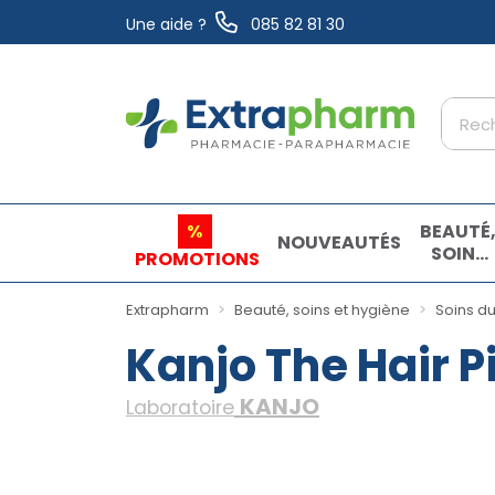
Une aide ?
085 82 81 30
Extrapharm Votre pharmacie en ligne à vo
%
BEAUTÉ
NOUVEAUTÉS
SOINS
PROMOTIONS
ET
HYGIÈN
Extrapharm
Beauté, soins et hygiène
Soins du
Kanjo The Hair P
KANJO
Laboratoire