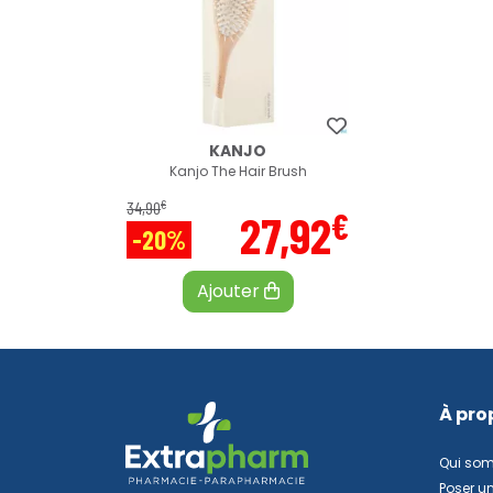
KANJO
Kanjo The Hair Brush
€
34
,
90
€
27
,
92
-20%
Ajouter
À pro
Qui so
Poser u