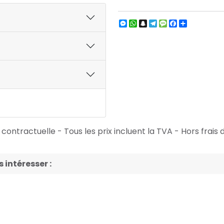
Messenger
WhatsApp
Snapchat
Telegram
Message
Facebook
Partager
ontractuelle - Tous les prix incluent la TVA - Hors frais d
intéresser :