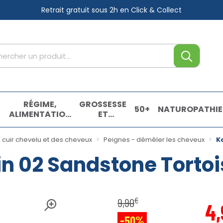
Retrait gratuit sous 2h
en Click & Collect
tre service
,
RÉGIME,
GROSSESSE
50+
NATUROPATHIE
ALIMENTATION
ET
& VITAMINES
ENFANTS
E
 cuir chevelu et des cheveux
Peignes - démêler les cheveux
K
in 02 Sandstone Torto
€
9
,
90
4
,
-50%