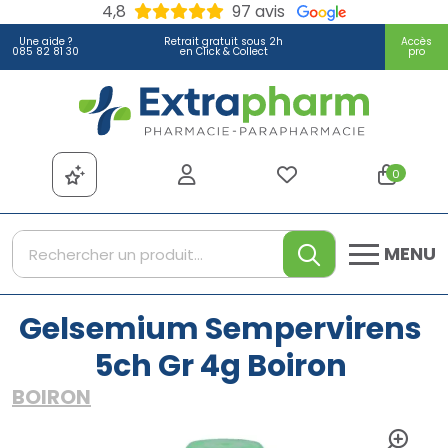
4,8
97 avis
Une aide ?
Retrait gratuit sous 2h
Accès
085 82 81 30
en Click & Collect
pro
Extrapharm Votre pharmacie
0
MENU
Gelsemium Sempervirens
5ch Gr 4g Boiron
BOIRON