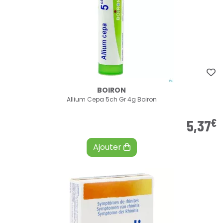
BOIRON
Allium Cepa 5ch Gr 4g Boiron
€
5
,
37
Ajouter