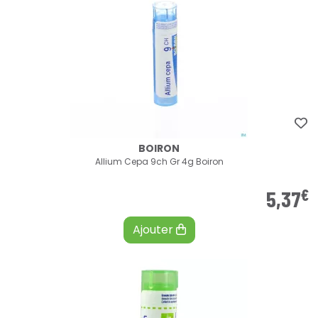
BOIRON
Allium Cepa 9ch Gr 4g Boiron
€
5
,
37
Ajouter