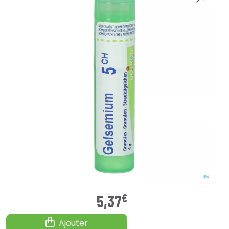
€
5
,
37
Ajouter