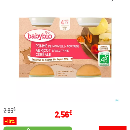
€
2
,
85
€
2
,
56
-10%