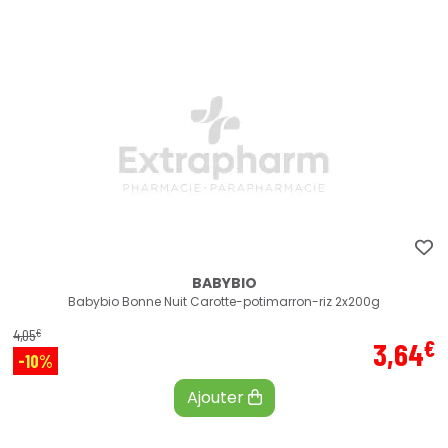
BABYBIO
Babybio Bonne Nuit Carotte-potimarron-riz 2x200g
€
4
,
05
€
3
,
64
-10%
Ajouter