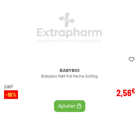
BABYBIO
Babybio Petit Pot Peche 2x130g
€
2
,
85
€
2
,
56
-10%
Ajouter