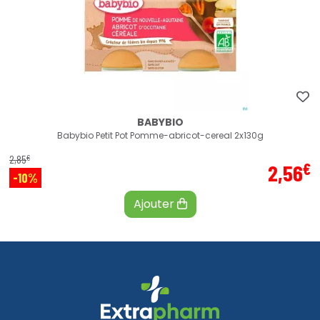
BABYBIO
Babybio Petit Pot Pomme-abricot-cereal 2x130g
€
2
,
85
€
2
,
56
-10%
Ajouter