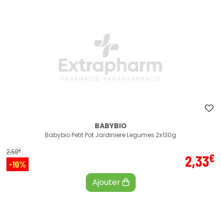
BABYBIO
Babybio Petit Pot Jardiniere Legumes 2x130g
€
2
,
59
€
2
,
33
-10%
Ajouter