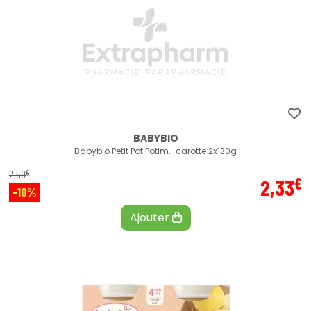
BABYBIO
Babybio Petit Pot Potim.-carotte 2x130g
€
2
,
59
€
2
,
33
-10%
Ajouter