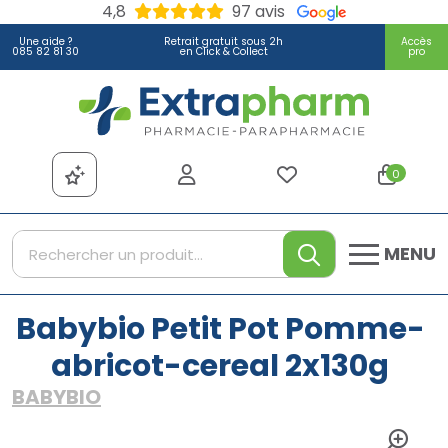
4,8
97 avis
Une aide ?
Retrait gratuit sous 2h
Accès
085 82 81 30
en Click & Collect
pro
Extrapharm Votre pharmacie
0
MENU
Babybio Petit Pot Pomme-
abricot-cereal 2x130g
BABYBIO