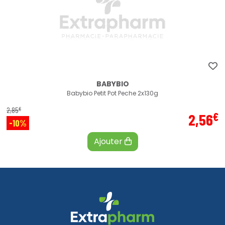
BABYBIO
Babybio Petit Pot Peche 2x130g
€
2
,
85
€
2
,
56
-10%
Ajouter