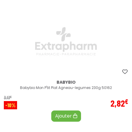
BABYBIO
Babybio Mon P'tit Plat Agneau-legumes 230g 50162
€
3
,
13
€
2
,
82
-10%
Ajouter