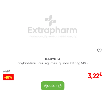
BABYBIO
Babybio Menu Jour Legumes-quinoa 2x200g 51055
€
3
,
58
€
3
,
22
-10%
Ajouter