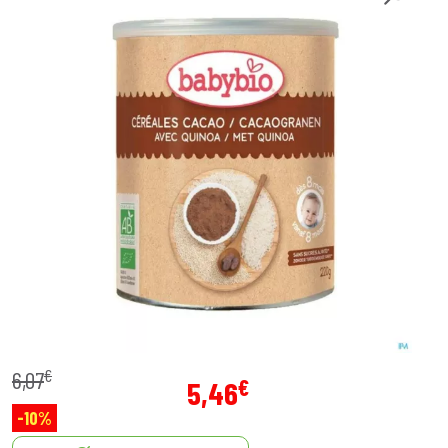
€
6
,
07
€
5
,
46
-10%