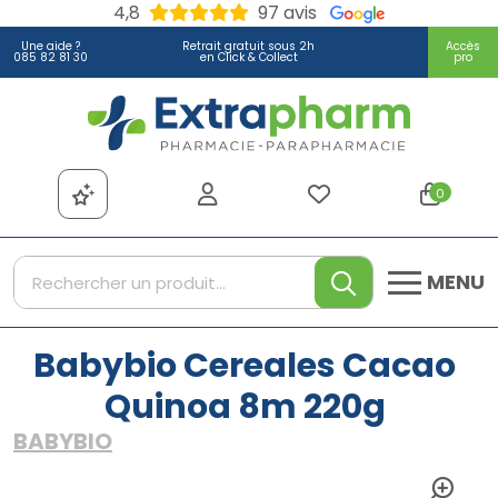
4,8
97 avis
Une aide ?
Retrait gratuit sous 2h
Accès
085 82 81 30
en Click & Collect
pro
Extrapharm Votre pharmacie
0
MENU
Babybio Cereales Cacao
Quinoa 8m 220g
BABYBIO