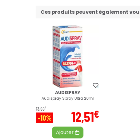
Ces produits peuvent également vous 
AUDISPRAY
Audispray Spray Ultra 20ml
€
13
,
90
€
12
,
51
-10%
Ajouter