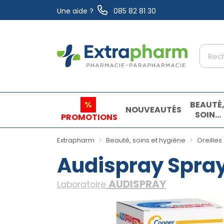
Une aide ?
085 82 81 30
Extrapharm Votre pharmacie en ligne à vo
%
BEAUTÉ
NOUVEAUTÉS
SOINS
PROMOTIONS
ET
HYGIÈN
Extrapharm
Beauté, soins et hygiène
Oreilles
Audispray Spray
AUDISPRAY
Laboratoire