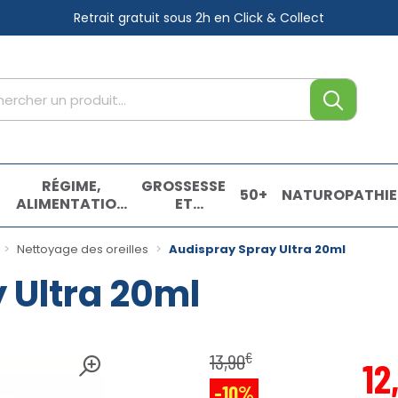
Retrait gratuit sous 2h
en Click & Collect
tre service
,
RÉGIME,
GROSSESSE
50+
NATUROPATHIE
ALIMENTATION
ET
& VITAMINES
ENFANTS
E
Nettoyage des oreilles
Audispray Spray Ultra 20ml
 Ultra 20ml
€
13
,
90
12
-10%