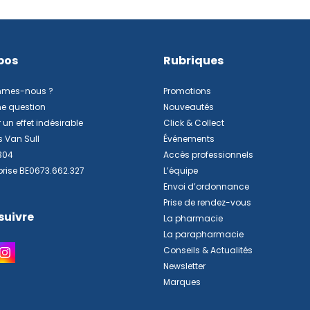
pos
Rubriques
mmes-nous ?
Promotions
ne question
Nouveautés
 un effet indésirable
Click & Collect
s Van Sull
Événements
304
Accès professionnels
prise BE0673.662.327
L’équipe
Envoi d’ordonnance
Prise de rendez-vous
suivre
La pharmacie
La parapharmacie
Conseils & Actualités
Newsletter
Marques