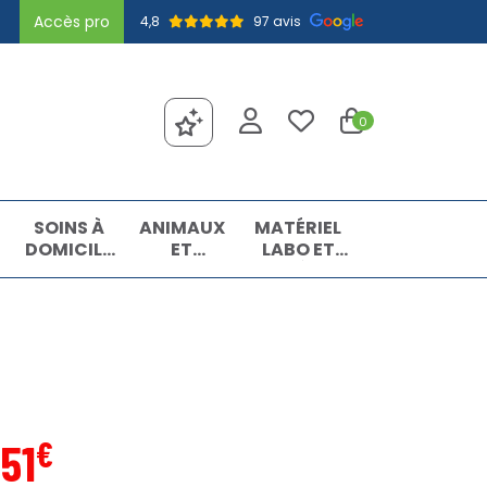
Accès pro
4,8
97 avis
0
SOINS À
ANIMAUX
MATÉRIEL
DOMICILE
ET
LABO ET
ET
INSECTES
MATIÈRES
PREMIERS
PREMIÈRES
SOINS
€
,
51