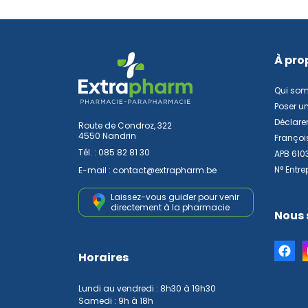
À pro
Qui so
Poser u
Déclarer
Route de Condroz, 322
4550 Nandrin
Françoi
Tél. :
085 82 81 30
APB 610
N° Entre
E-mail :
contact
@
extrapharm.be
Laissez-vous guider pour venir
directement à la pharmacie
Nous 
Horaires
Lundi au vendredi : 8h30 à 19h30
Samedi : 9h à 18h