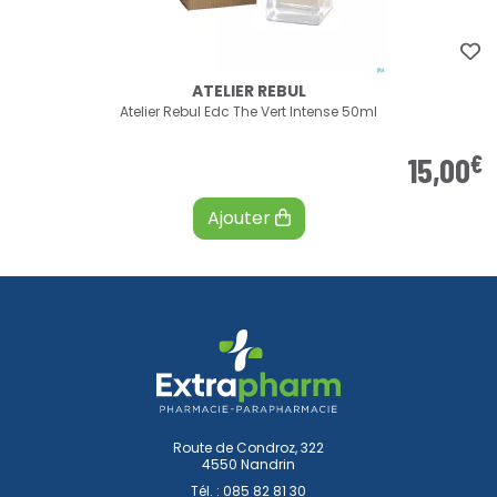
ATELIER REBUL
Atelier Rebul Edc The Vert Intense 50ml
€
15
,
00
Ajouter
Route de Condroz, 322
4550 Nandrin
Tél. :
085 82 81 30