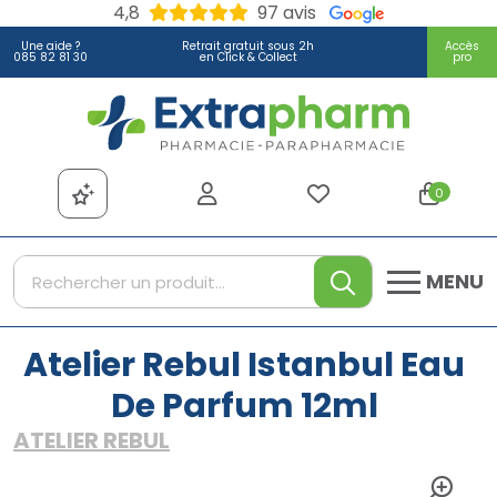
4,8
97 avis
Une aide ?
Retrait gratuit sous 2h
Accès
085 82 81 30
en Click & Collect
pro
Extrapharm Votre pharmacie
0
MENU
Atelier Rebul Istanbul Eau
De Parfum 12ml
ATELIER REBUL