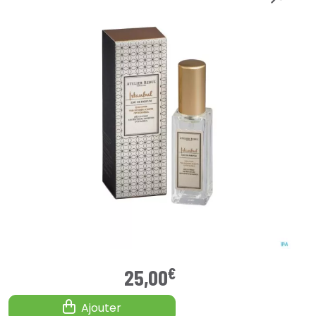
€
25
,
00
Ajouter