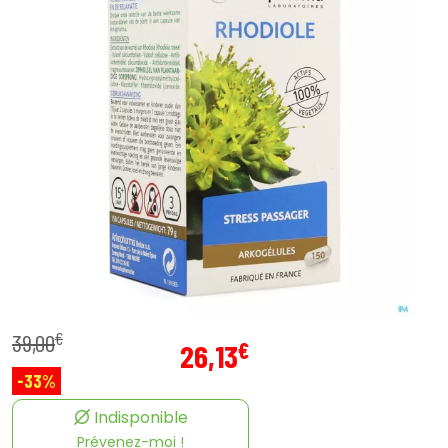
€
39
,
00
€
26
,
13
-33%
Indisponible
Prévenez-moi !