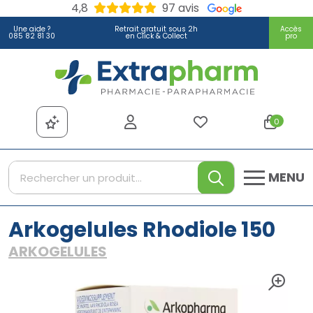
4,8
97 avis
Une aide ?
Retrait gratuit sous 2h
Accès
085 82 81 30
en Click & Collect
pro
Extrapharm Votre pharmacie
0
MENU
Arkogelules Rhodiole 150
ARKOGELULES