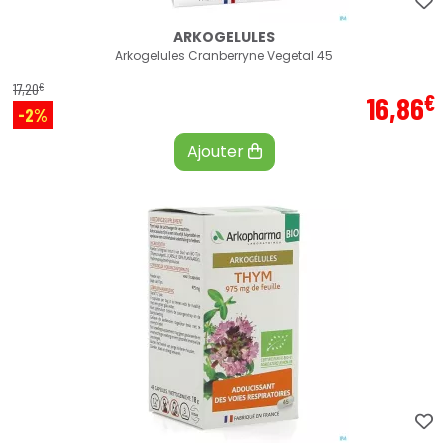
ARKOGELULES
Arkogelules Cranberryne Vegetal 45
€
17
,
20
€
16
,
86
-2%
Ajouter