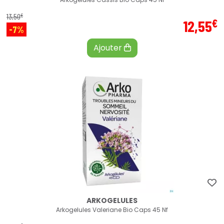
€
13
,
50
€
12
,
55
-7%
Ajouter
ARKOGELULES
Arkogelules Valeriane Bio Caps 45 Nf