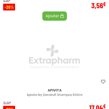
4
,
45
€
3
,
56
-20%
Ajouter
APIVITA
Apivita Dry Dandruff Shampoo 500ml
€
21
,
30
€
17
,
04