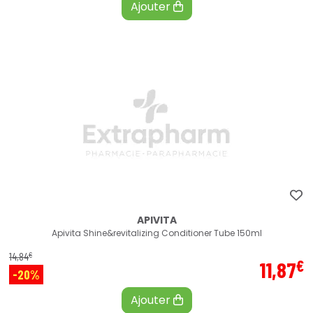
Ajouter
APIVITA
Apivita Shine&revitalizing Conditioner Tube 150ml
€
14
,
84
€
11
,
87
-20%
Ajouter