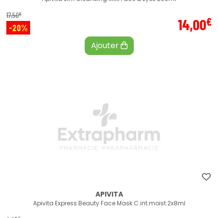
€
17
,
50
€
14
,
00
-20%
Ajouter
APIVITA
Apivita Express Beauty Face Mask C.int.moist.2x8ml
€