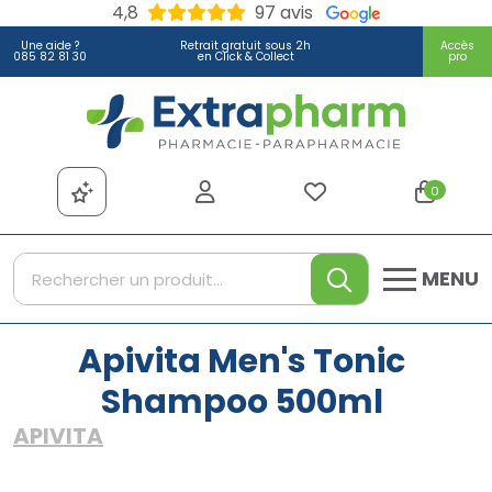
4,8
97 avis
Une aide ?
Retrait gratuit sous 2h
Accès
085 82 81 30
en Click & Collect
pro
Extrapharm Votre pharmacie
0
MENU
Apivita Men's Tonic
Shampoo 500ml
APIVITA