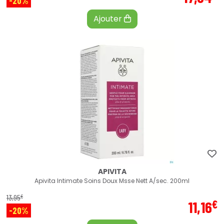
-20%
Ajouter
APIVITA
Apivita Intimate Soins Doux Msse Nett A/sec. 200ml
€
13
,
95
€
11
,
16
-20%