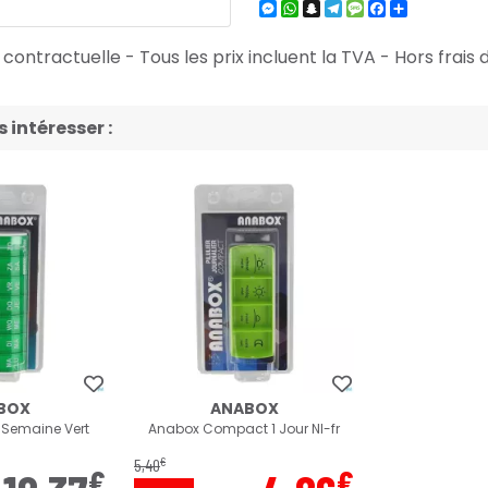
Messenger
WhatsApp
Snapchat
Telegram
Message
Facebook
Partager
ontractuelle - Tous les prix incluent la TVA - Hors frais d
intéresser :
BOX
ANABOX
r Semaine Vert
Anabox Compact 1 Jour Nl-fr
€
5
,
40
€
€