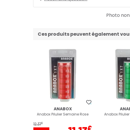
Photo non c
Ces produits peuvent également vous 
ANABOX
ANA
Anabox Pilulier Semaine Rose
Anabox Pilulie
€
12
,
37
€