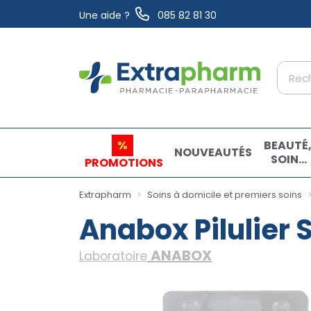
Une aide ?
085 82 81 30
Extrapharm Votre pharmacie en ligne à vo
%
BEAUTÉ
NOUVEAUTÉS
SOINS
PROMOTIONS
ET
HYGIÈN
Extrapharm
Soins à domicile et premiers soins
Anabox Pilulier
ANABOX
Laboratoire