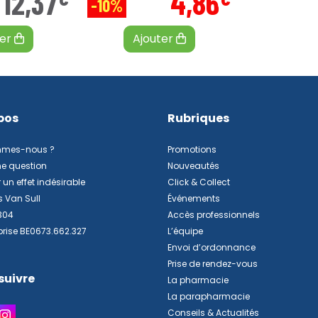
12
,
37
4
,
86
-10%
ter
Ajouter
pos
Rubriques
mmes-nous ?
Promotions
ne question
Nouveautés
 un effet indésirable
Click & Collect
s Van Sull
Événements
304
Accès professionnels
prise BE0673.662.327
L’équipe
Envoi d’ordonnance
Prise de rendez-vous
suivre
La pharmacie
La parapharmacie
Conseils & Actualités