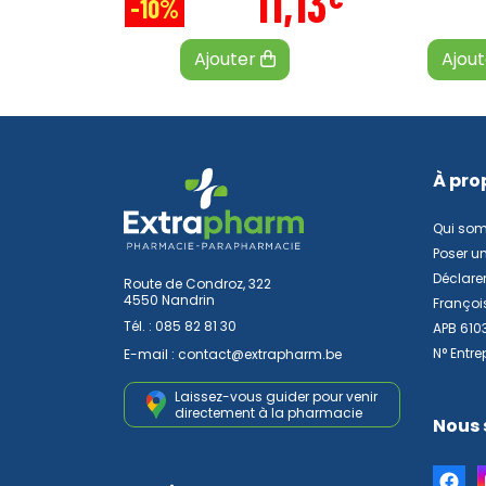
11
,
13
-10%
Ajouter
Ajou
À pro
Qui so
Poser u
Déclarer
Route de Condroz, 322
4550 Nandrin
Françoi
Tél. :
085 82 81 30
APB 610
N° Entre
E-mail :
contact
@
extrapharm.be
Laissez-vous guider pour venir
directement à la pharmacie
Nous 