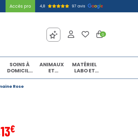
Accès pro
4,8
97 avis
0
SOINS À
ANIMAUX
MATÉRIEL
DOMICILE
ET
LABO ET
ET
INSECTES
MATIÈRES
PREMIERS
PREMIÈRES
emaine Rose
SOINS
€
,
13