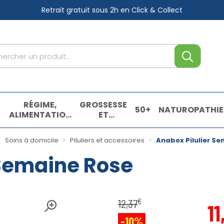
Retrait gratuit sous 2h
en Click & Collect
tre service
,
RÉGIME,
GROSSESSE
50+
NATUROPATHIE
ALIMENTATION
ET
& VITAMINES
ENFANTS
E
Soins à domicile
Piluliers et accessoires
Anabox Pilulier S
 Semaine Rose
€
12
,
37
11
-10%