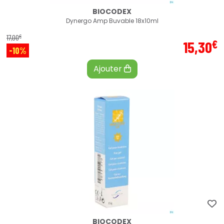
BIOCODEX
Dynergo Amp Buvable 18x10ml
€
17
,
00
€
15
,
30
-10%
Ajouter
BIOCODEX