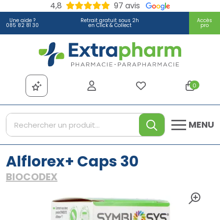
4,8
97 avis
Une aide ?
Retrait gratuit sous 2h
Accès
085 82 81 30
en Click & Collect
pro
Extrapharm Votre pharmacie
0
MENU
Alflorex+ Caps 30
BIOCODEX