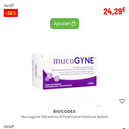
€
34
,
70
€
24
,
29
-30%
Ajouter
BIOCODEX
Mucogyne Gel Intime N/hormonal Unidose 8x5ml
€
24
,
50