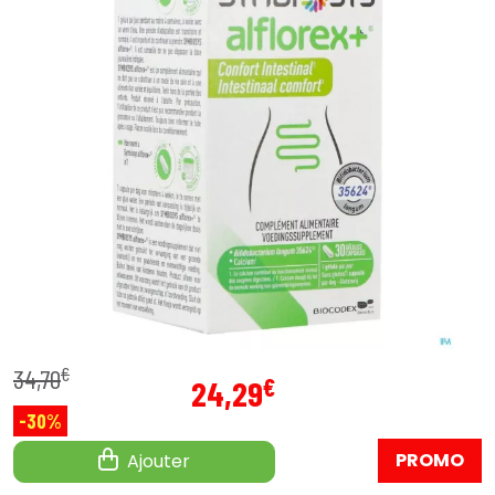
€
34
,
70
€
24
,
29
-30%
PROMO
Ajouter