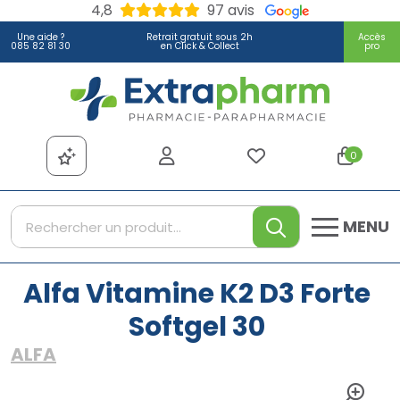
4,8
97 avis
Une aide ?
Retrait gratuit sous 2h
Accès
085 82 81 30
en Click & Collect
pro
Extrapharm Votre pharmacie
0
MENU
Alfa Vitamine K2 D3 Forte
Softgel 30
ALFA