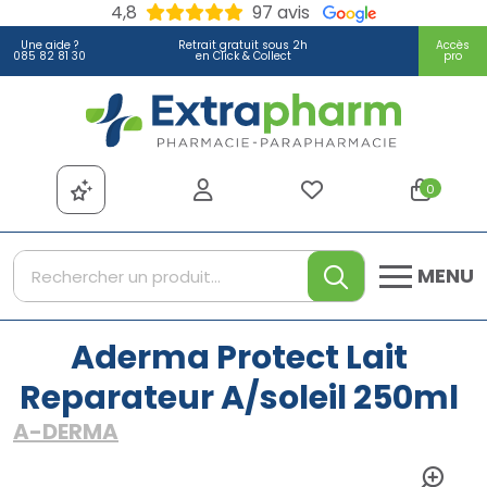
4,8
97 avis
Une aide ?
Retrait gratuit sous 2h
Accès
085 82 81 30
en Click & Collect
pro
Extrapharm Votre pharmacie
0
MENU
Aderma Protect Lait
Reparateur A/soleil 250ml
A-DERMA