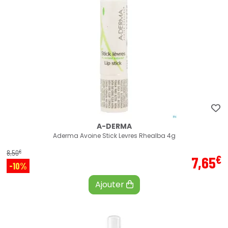
A-DERMA
Aderma Avoine Stick Levres Rhealba 4g
€
8
,
50
€
7
,
65
-10%
Ajouter