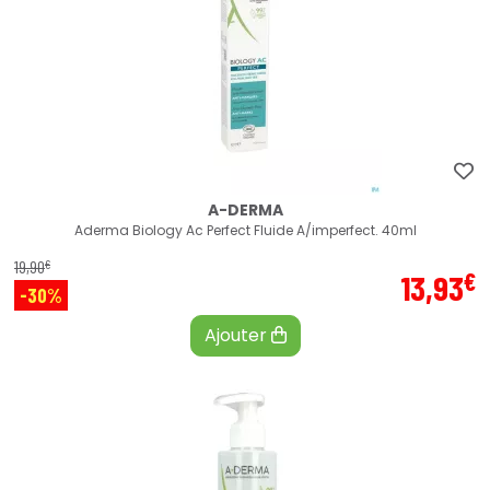
A-DERMA
Aderma Biology Ac Perfect Fluide A/imperfect. 40ml
€
19
,
90
€
13
,
93
-30%
Ajouter