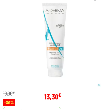
€
19
,
00
€
13
,
30
-30%