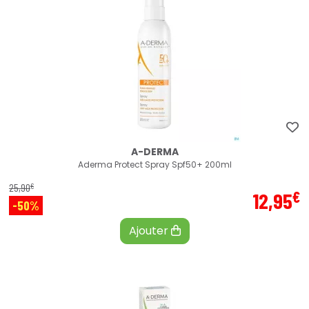
A-DERMA
Aderma Protect Spray Spf50+ 200ml
€
25
,
90
€
12
,
95
-50%
Ajouter