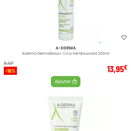
A-DERMA
Aderma Dermalibour+ Cica Gel Moussant 200ml
€
15
,
50
€
13
,
95
-10%
Ajouter