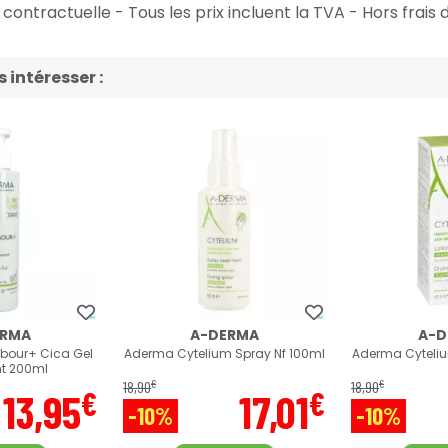
ontractuelle - Tous les prix incluent la TVA - Hors frais d
intéresser :
ERMA
A-DERMA
A-D
bour+ Cica Gel
Aderma Cytelium Spray Nf 100ml
Aderma Cyteliu
t 200ml
€
€
18
,
90
18
,
90
€
€
13
,
95
17
,
01
-10%
-10%