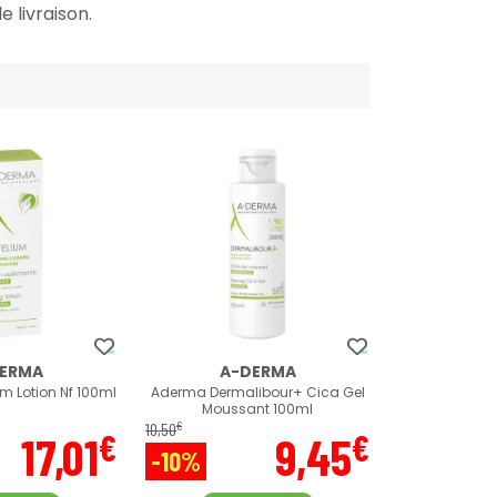
e livraison.
ERMA
A-DERMA
m Lotion Nf 100ml
Aderma Dermalibour+ Cica Gel
Moussant 100ml
€
10
,
50
€
€
17
,
01
9
,
45
-10%