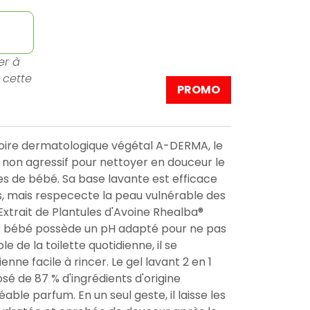
er à
 cette
PROMO
toire dermatologique végétal A-DERMA, le
in non agressif pour nettoyer en douceur le
es de bébé. Sa base lavante est efficace
s, mais respececte la peau vulnérable des
'Extrait de Plantules d'Avoine Rhealba®
our bébé possède un pH adapté pour ne pas
le de la toilette quotidienne, il se
ne facile à rincer. Le gel lavant 2 en 1
é de 87 % d'ingrédients d'origine
able parfum. En un seul geste, il laisse les