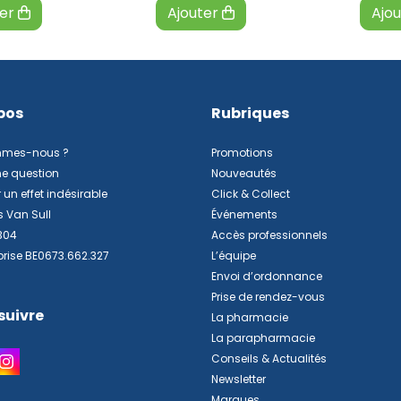
ter
Ajouter
Ajo
pos
Rubriques
mmes-nous ?
Promotions
ne question
Nouveautés
 un effet indésirable
Click & Collect
s Van Sull
Événements
304
Accès professionnels
prise BE0673.662.327
L’équipe
Envoi d’ordonnance
Prise de rendez-vous
suivre
La pharmacie
La parapharmacie
Conseils & Actualités
Newsletter
Marques