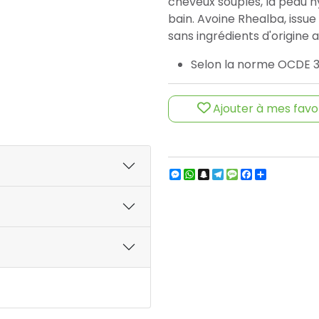
cheveux souples, la peau 
bain. Avoine Rhealba, issue 
sans ingrédients d'origine 
Selon la norme OCDE 
Ajouter à mes favo
Messenger
WhatsApp
Snapchat
Telegram
Message
Facebook
Partager