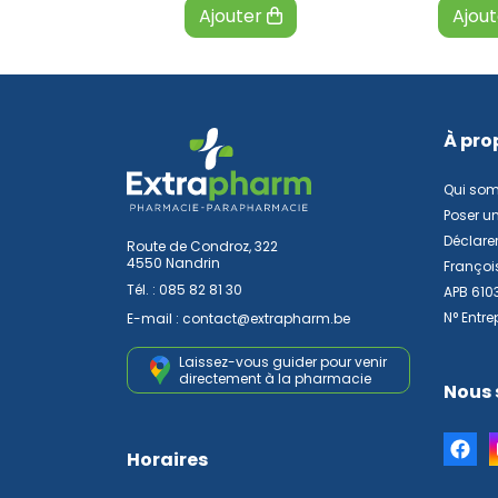
Ajouter
Ajou
À pro
Qui so
Poser u
Déclarer
Route de Condroz, 322
4550 Nandrin
Françoi
Tél. :
085 82 81 30
APB 610
N° Entre
E-mail :
contact
@
extrapharm.be
Laissez-vous guider pour venir
directement à la pharmacie
Nous 
Horaires