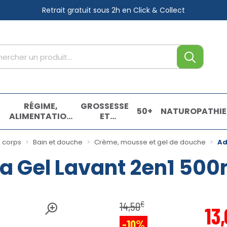
Retrait gratuit sous 2h
en Click & Collect
tre service
,
RÉGIME,
GROSSESSE
50+
NATUROPATHIE
ALIMENTATION
ET
& VITAMINES
ENFANTS
E
u corps
Bain et douche
Crème, mousse et gel de douche
Ad
 Gel Lavant 2en1 500
€
14
,
50
13
,
-10%