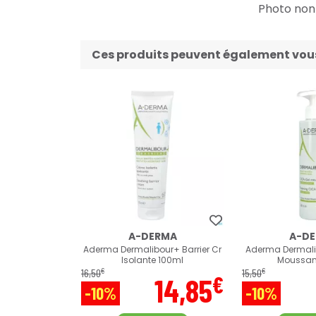
Photo non c
Ces produits peuvent également vous 
A-DERMA
A-D
Aderma Dermalibour+ Barrier Cr
Aderma Dermali
Isolante 100ml
Moussan
€
€
16
,
50
15
,
50
€
14
,
85
-10%
-10%