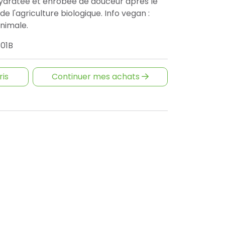
hydratée et enrobée de douceur après le
de l'agriculture biologique. Info vegan :
animale.
301B
ris
Continuer mes achats