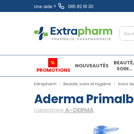
Une aide ?
085 82 81 30
Extrapharm Votre pharmacie en ligne à vo
%
BEAUTÉ
NOUVEAUTÉS
SOINS
PROMOTIONS
ET
HYGIÈN
Extrapharm
Beauté, soins et hygiène
Soins d
Aderma Primalba
A-DERMA
Laboratoire