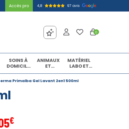
Accès pro
4,8
97 avis
0
SOINS À
ANIMAUX
MATÉRIEL
DOMICILE
ET
LABO ET
ET
INSECTES
MATIÈRES
PREMIERS
PREMIÈRES
erma Primalba Gel Lavant 2en1 500ml
SOINS
ml
€
05