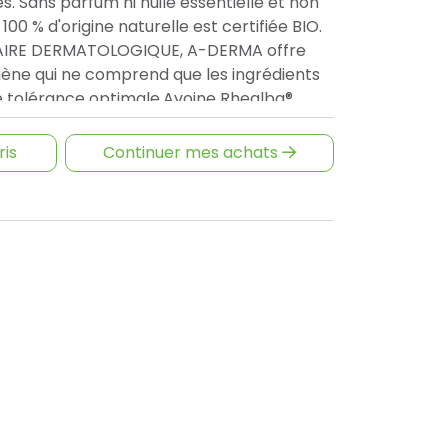
es. Sans parfum ni huile essentielle et non
0 % d'origine naturelle est certifiée BIO.
AIRE DERMATOLOGIQUE, A-DERMA offre
giène qui ne comprend que les ingrédients
e tolérance optimale.Avoine Rhealba®
gique. Info Vegan : sans ingrédient d'origine
ujets, application unique
ris
Continuer mes achats