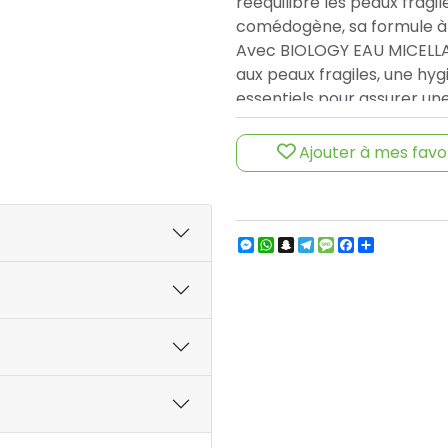
rééquilibre les peaux fragil
comédogène, sa formule à 10
Avec BIOLOGY EAU MICELL
aux peaux fragiles, une hy
essentiels pour assurer un
issue de l'agriculture biolo
animale* Cinétique IH, 20 s
Ajouter à mes favo
Messenger
WhatsApp
Snapchat
Telegram
Message
Facebook
Partager