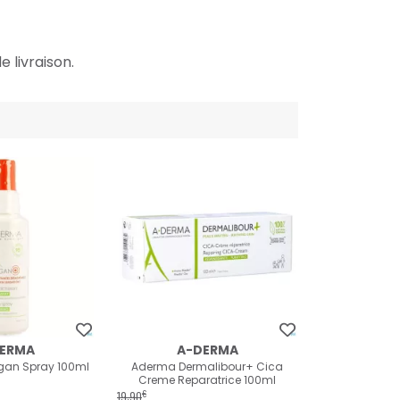
e livraison.
ERMA
A-DERMA
gan Spray 100ml
Aderma Dermalibour+ Cica
Creme Reparatrice 100ml
€
19
,
90