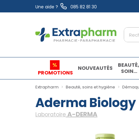
Une aide ?
085 82 81 30
Extrapharm Votre pharmacie en ligne à vo
%
BEAUTÉ
NOUVEAUTÉS
SOINS
PROMOTIONS
ET
HYGIÈN
Extrapharm
Beauté, soins et hygiène
Démaqui
Aderma Biology 
A-DERMA
Laboratoire