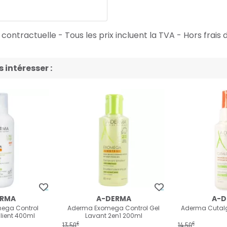
ontractuelle - Tous les prix incluent la TVA - Hors frais d
intéresser :
ERMA
A-DERMA
A-D
ega Control
Aderma Exomega Control Gel
Aderma Cutal
ient 400ml
Lavant 2en1 200ml
€
€
13
,
50
14
,
50