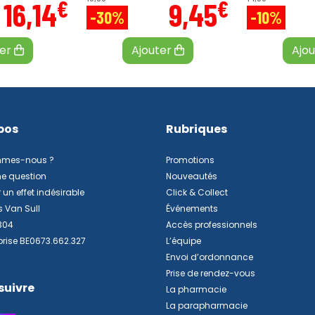
€
€
16
,
14
9
,
45
-30%
-10%
ter
Ajouter
Ajo
pos
Rubriques
mmes-nous ?
Promotions
ne question
Nouveautés
 un effet indésirable
Click & Collect
s Van Sull
Événements
304
Accès professionnels
prise BE0673.662.327
L’équipe
Envoi d’ordonnance
Prise de rendez-vous
suivre
La pharmacie
La parapharmacie