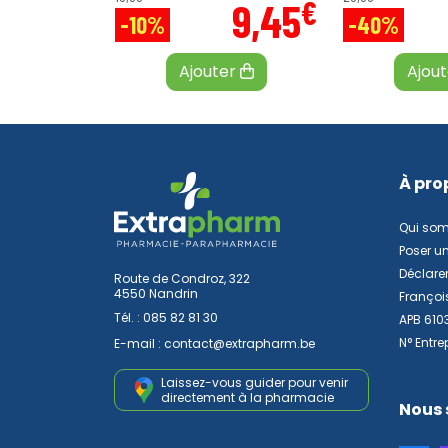
€
9
,
45
-10%
-40%
Ajouter
Ajou
À pro
Qui so
Poser u
Déclarer
Route de Condroz, 322
4550 Nandrin
Françoi
Tél. :
085 82 81 30
APB 610
N° Entre
E-mail :
contact
@
extrapharm.be
Laissez-vous guider pour venir
directement à la pharmacie
Nous 