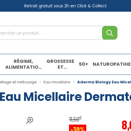
Retrait gratuit sous 2h
en Click & Collect
tre service
,
RÉGIME,
GROSSESSE
50+
NATUROPATHIE
ALIMENTATION
ET
& VITAMINES
ENFANTS
E
llage et nettoyage
Eau micellaire
Aderma Biology Eau Mice
Eau Micellaire Derma
€
11
,
50
8
,
-30%