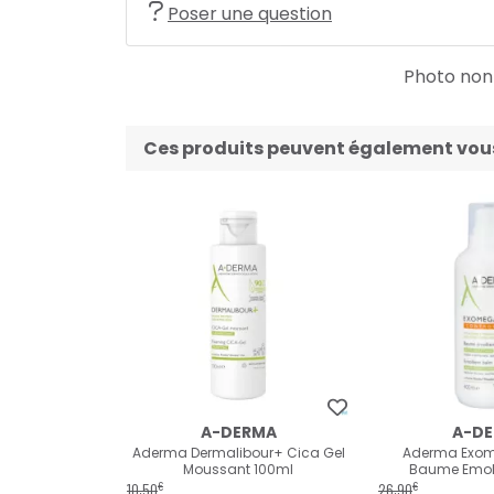
Poser une question
Photo non c
Ces produits peuvent également vous 
A-DERMA
A-D
Aderma Dermalibour+ Cica Gel
Aderma Exom
Moussant 100ml
Baume Emoll
€
€
10
,
50
26
,
90