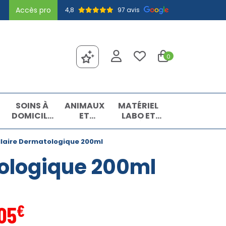
Accès pro
4,8
97 avis
0
SOINS À
ANIMAUX
MATÉRIEL
DOMICILE
ET
LABO ET
ET
INSECTES
MATIÈRES
PREMIERS
PREMIÈRES
llaire Dermatologique 200ml
SOINS
tologique 200ml
€
05