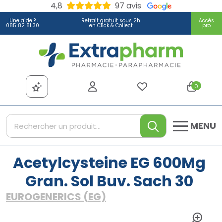
4,8
97 avis
Une aide ?
Retrait gratuit sous 2h
Accès
085 82 81 30
en Click & Collect
pro
Extrapharm Votre pharmacie
0
MENU
Acetylcysteine EG 600Mg
Gran. Sol Buv. Sach 30
EUROGENERICS (EG)