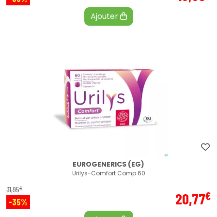
Ajouter
EUROGENERICS (EG)
Urilys-Comfort Comp 60
€
31
,
95
€
20
,
77
-35%