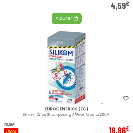
€
4
,
59
Ajouter
EUROGENERICS (EG)
Silikom Once Shampooing A/Poux A/Lente 200Ml
€
26
,
95
€
18
,
86
-30%