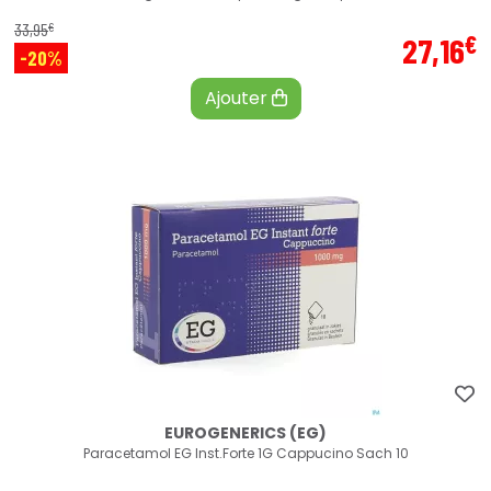
€
33
,
95
€
27
,
16
-20%
Ajouter
EUROGENERICS (EG)
Paracetamol EG Inst.Forte 1G Cappucino Sach 10